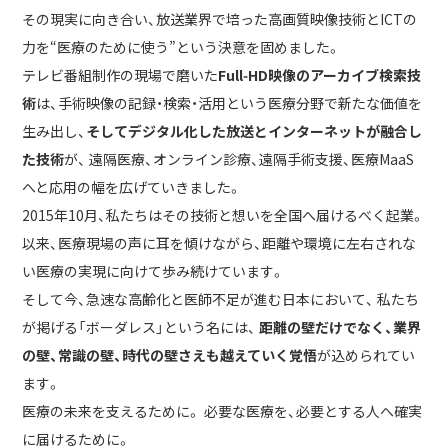
その現実に向き合い、放送業界で培った高画質映像技術とICTの
力を“医療のために使う”という決意を固めました。
テレビ番組制作の現場で磨いた
Full‑HD映像のアーカイブ検索技
術
は、手術映像の記録・検索・活用という医療分野で新たな価値を
生み出し、
そしてデジタル化した放送とインターネットが融合し
た技術
が、 遠隔医療、オンライン診療、遠隔手術支援、医療MaaS
へと応用の幅を広げていきました。
2015年10月、私たちはその技術と想いを全国へ届けるべく起業。
以来、医療現場の声に耳を傾けながら、距離や環境に左右されな
い医療の実現に向けて歩み続けています。
そして今、急速な高齢化と医師不足が進む日本において、 私たち
が掲げる「ボーダレス」という名には、
距離の壁だけでなく、業界
の壁、常識の壁、時代の壁さえも越えていく覚悟
が込められてい
ます。
医療の未来を支えるために。 必要な医療を、必要とする人へ確実
に届けるために。