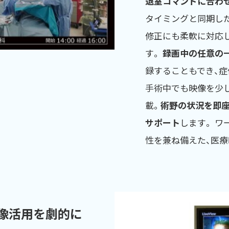
退室コマンドに合わ
タイミングと同期し
修正にも柔軟に対応
す。
録画中の任意の
録することもでき、症
手術中でも映像を少
載。
術野の状況を即
サポート
します。 ワ
性を兼ね備えた、医
像活用を劇的に