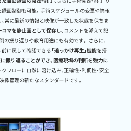
せた自動録画の開始・終了
、さらに手術開始・終了の
た録画制御も可能。手術スケジュールの変更や情報
し、常に最新の情報と映像が一致した状態を保ちま
一コマを静止画として保存
し、コメントを添えて記
例の振り返りや教育用途にも有効です。 さらに、
し前に戻して確認できる
「追っかけ再生」機能
を搭
座に振り返ることができ、医療現場の判断を強力に
ークフローに自然に溶け込み、正確性・利便性・安全
療映像管理の新たなスタンダードです。