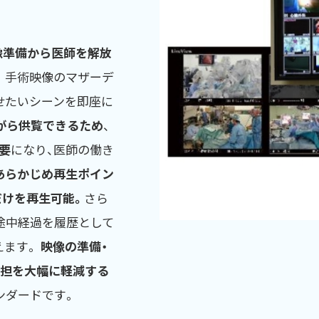
像準備から医師を解放
。 手術映像のマザーデ
せたいシーンを即座に
がら供覧できるため
、
要
になり、医師の働き
あらかじめ再生ポイン
だけを再生可能。
さら
途中経過を履歴として
えます。
映像の準備・
負担を大幅に軽減する
タンダードです。