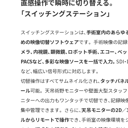
直感操作で瞬時に切り替える。
「スイッチングステーション」
スイッチングステーションは、
手術室内のあらゆ
めの映像切替ソフトウェア
です。 手術映像の記録
メラ、内視鏡、顕微鏡、ロボット手術、エコー、ベ
PACSなど、多彩な映像ソースを一括で入力。
SDI
など、幅広い信号形式に対応します。
切替操作はすべてサムネイル化され、
タッチパネ
ール
可能。 天吊術野モニターや壁面大型スタッフ
ニターへの出力もワンタッチで切替でき、記録映
集中管理できます。 さらに、
天吊モニターの2D／
ルからリモートで操作
でき、手術室の映像環境を