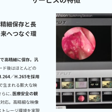
高精細保存と長
未来へつなぐ環
80）で高精細に保存。 汎
ード後はほとんどの
264／H.265を採用
で生まれる膨大な映
さらに、
医療安全の観
対応。 高精細な映像
ストレージ環境を実現