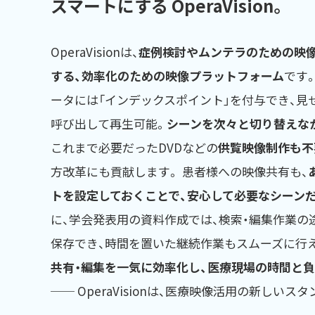
スマートにする OperaVision。
OperaVisionは、
症例検討やムンテラのための映
する、効率化のための映像プラットフォーム
です
ータには「インデックスポイント」を付与でき、見
呼び出して再生可能。
シーンを次々と切り替えな
これまで必要だったDVDなどの
供覧映像制作も不
方改革にも貢献します。 患者様への映像共有も、
トを設定しておくことで、安心して必要なシーン
に、学会発表用の資料作成では、検索・編集作業の
保存でき、時間を置いた継続作業もスムーズに行
共有・編集を一気に効率化し、医療現場の時間と
── OperaVisionは、医療映像活用の新しいス