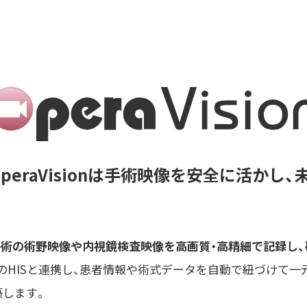
像管理システム【OperaVis
】
eraVisionは手術映像を安全に活かし
手術の術野映像や内視鏡検査映像を高画質・高精細で記録し
のHISと連携し、患者情報や術式データを自動で紐づけて
築します。