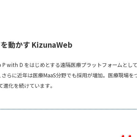
導入実績
動かす KizunaWeb
D、D to P with D をはじめとする遠隔医療プラットフォー
さらに近年は医療MaaS分野でも採用が増加。 医療現場を
て進化を続けています。